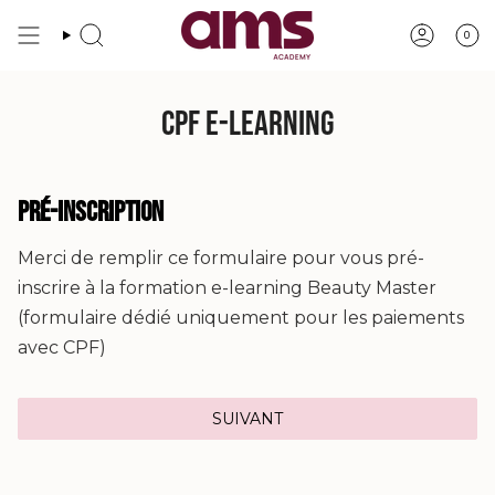
Passer
au
0
RECHERCHE
COMPTE
contenu
de
la
CPF E-LEARNING
page
PRÉ-INSCRIPTION
Merci de remplir ce formulaire pour vous pré-
inscrire à la formation e-learning Beauty Master
(formulaire dédié uniquement pour les paiements
avec CPF)
SUIVANT